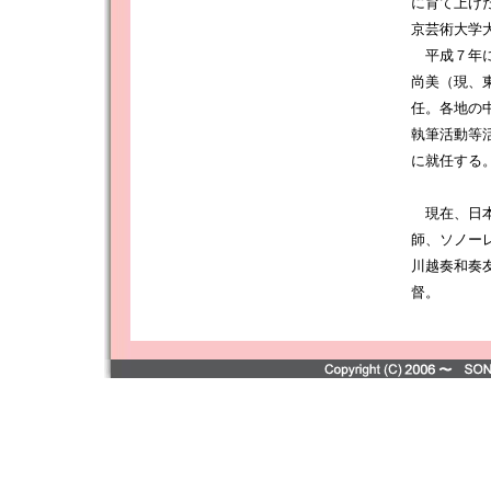
に育て上げ
京芸術大学
平成７年に
尚美（現、
任。各地の
執筆活動等
に就任する
現在、日本
師、ソノー
川越奏和奏
督。