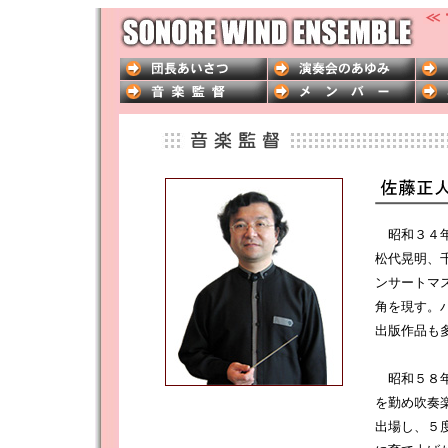
昭和３４年
松代晃明、
ンサートマ
角を現す。
出版作品も
昭和５８年
を勤め吹奏
出場し、５